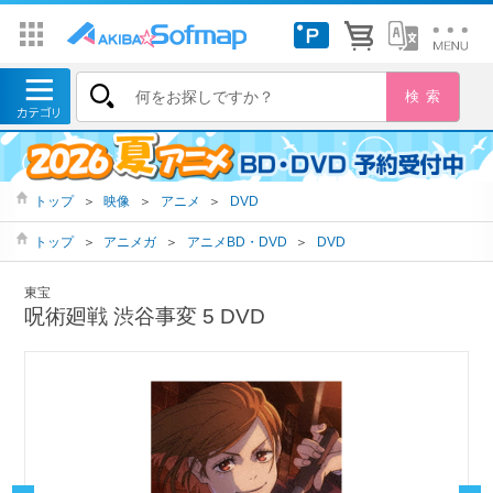
トップ
＞
映像
＞
アニメ
＞
DVD
トップ
＞
アニメガ
＞
アニメBD・DVD
＞
DVD
東宝
呪術廻戦 渋谷事変 5 DVD