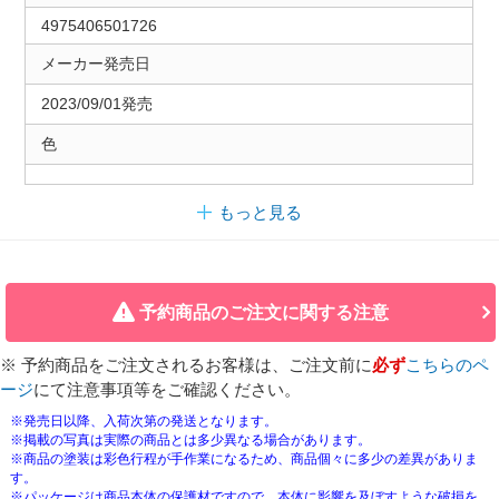
4975406501726
メーカー発売日
2023/09/01発売
色
もっと見る
予約商品のご注文に関する注意
※ 予約商品をご注文されるお客様は、ご注文前に
必ず
こちらのペ
ージ
にて注意事項等をご確認ください。
※発売日以降、入荷次第の発送となります。
※掲載の写真は実際の商品とは多少異なる場合があります。
※商品の塗装は彩色行程が手作業になるため、商品個々に多少の差異がありま
す。
※パッケージは商品本体の保護材ですので、本体に影響を及ぼすような破損を