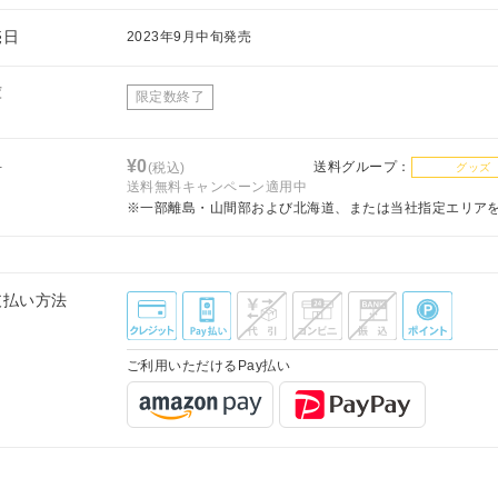
売日
2023年9月中旬発売
庫
限定数終了
料
¥0
送料グループ：
(税込)
グッズ
送料無料キャンペーン適用中
※一部離島・山間部および北海道、または当社指定エリア
支払い方法
ご利用いただけるPay払い