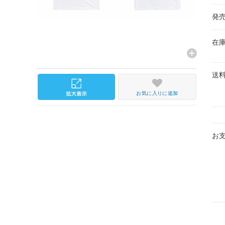
発
在
送
お気に入りに追加
お