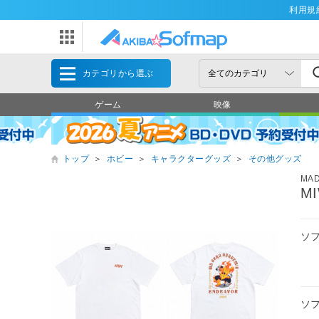
利用規
カテゴリから選ぶ
ゲーム
映像
トップ
＞
ホビー
＞
キャラクターグッズ
＞
その他グッズ
MAD
MI
ソ
ソ