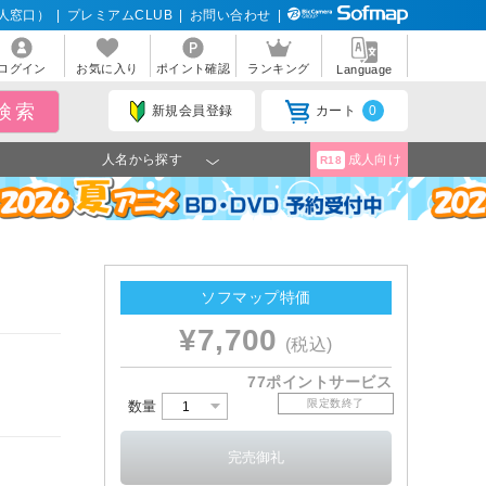
人窓口）
|
プレミアムCLUB
|
お問い合わせ
|
ログイン
お気に入り
ポイント確認
ランキング
Language
新規会員登録
カート
0
人名から探す
成人向け
R18
ソフマップ特価
¥7,700
(税込)
77ポイントサービス
限定数終了
数量