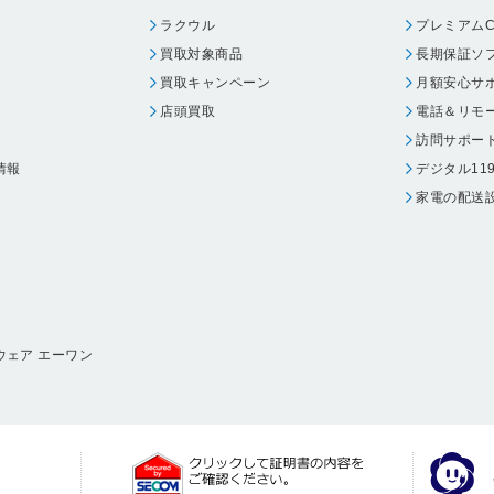
ラクウル
プレミアムC
買取対象商品
長期保証ソ
買取キャンペーン
月額安心サ
店頭買取
電話＆リモ
訪問サポー
情報
デジタル11
家電の配送
ウェア エーワン