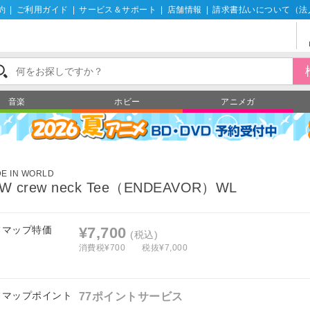
約
|
ご利用ガイド
|
サービス＆サポート
|
店舗情報
|
請求書払いについて（法
音楽
ホビー
アニメガ
E IN WORLD
W crew neck Tee（ENDEAVOR）WL
フマップ特価
¥7,700
(税込)
消費税¥700
税抜¥7,000
フマップポイント
77ポイントサービス