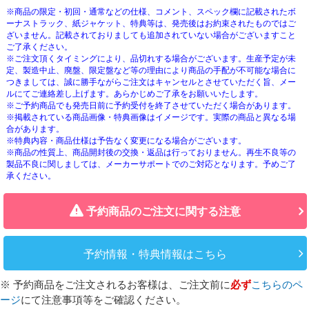
※商品の限定・初回・通常などの仕様、コメント、スペック欄に記載されたボ
ーナストラック、紙ジャケット、特典等は、発売後はお約束されたものではご
ざいません。記載されておりましても追加されていない場合がございますこと
ご了承ください。
※ご注文頂くタイミングにより、品切れする場合がございます。生産予定が未
定、製造中止、廃盤、限定盤など等の理由により商品の手配が不可能な場合に
つきましては、誠に勝手ながらご注文はキャンセルとさせていただく旨、メー
ルにてご連絡差し上げます。あらかじめご了承をお願いいたします。
※ご予約商品でも発売日前に予約受付を終了させていただく場合があります。
※掲載されている商品画像・特典画像はイメージです。実際の商品と異なる場
合があります。
※特典内容・商品仕様は予告なく変更になる場合がございます。
※商品の性質上、商品開封後の交換・返品は行っておりません。再生不良等の
製品不良に関しましては、メーカーサポートでのご対応となります。予めご了
承ください。
予約商品のご注文に関する注意
予約情報・特典情報はこちら
※ 予約商品をご注文されるお客様は、ご注文前に
必ず
こちらのペ
ージ
にて注意事項等をご確認ください。