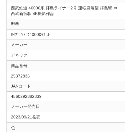
西武鉄道 40000系 拝島ライナー2号 運転席展望 拝島駅 ⇒
西武新宿駅 4K撮影作品
型番
ｾｲﾌﾞﾃﾂﾄﾞｳ40000ｹﾌﾞﾙ
メーカー
アネック
商品番号
25372836
JANコード
4560292382339
メーカー発売日
2023/09/21発売
色