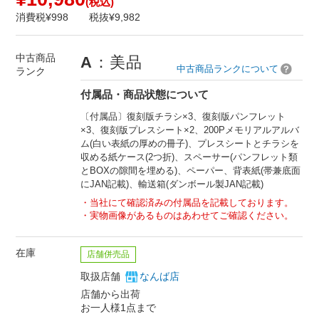
(税込)
消費税¥998
税抜¥9,982
中古商品
A
：美品
中古商品ランクについて
ランク
付属品・商品状態について
〔付属品〕復刻版チラシ×3、復刻版パンフレット
×3、復刻版プレスシート×2、200Pメモリアルアルバ
ム(白い表紙の厚めの冊子)、プレスシートとチラシを
収める紙ケース(2つ折)、スペーサー(パンフレット類
とBOXの隙間を埋める)、ペーパー、背表紙(帯兼底面
にJAN記載)、輸送箱(ダンボール製JAN記載)
当社にて確認済みの付属品を記載しております。
実物画像があるものはあわせてご確認ください。
在庫
店舗併売品
取扱店舗
なんば店
店舗から出荷
お一人様1点まで