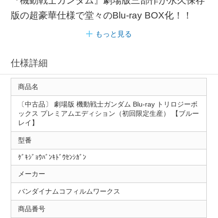
『機動戦士ガンダム』劇場版三部作が永久保存
版の超豪華仕様で堂々のBlu-ray BOX化！！
もっと見る
仕様詳細
商品名
〔中古品〕 劇場版 機動戦士ガンダム Blu-ray トリロジーボ
ックス プレミアムエディション（初回限定生産） 【ブルー
レイ】
型番
ｹﾞｷｼﾞｮｳﾊﾞﾝｷﾄﾞｳｾﾝｼｶﾞﾝ
メーカー
バンダイナムコフィルムワークス
商品番号