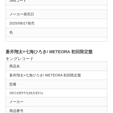
JANコード
メーカー発売日
2025/08/27発売
色
蒼井翔太×七海ひろき/ METEORA 初回限定盤
キングレコード
商品名
蒼井翔太×七海ひろき/ METEORA 初回限定盤
型番
ｱｵｲｼｮｳﾀﾅﾅﾐﾋﾛｷﾒﾃｵﾗｼｮ
メーカー
商品番号