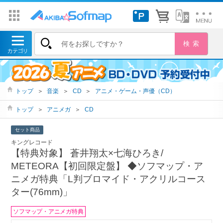
トップ
＞
音楽
＞
CD
＞
アニメ・ゲーム・声優（CD）
トップ
＞
アニメガ
＞
CD
セット商品
キングレコード
【特典対象】 蒼井翔太×七海ひろき/
METEORA【初回限定盤】 ◆ソフマップ・ア
ニメガ特典「L判ブロマイド・アクリルコース
ター(76mm)」
ソフマップ・アニメガ特典