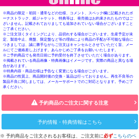
※商品の限定・初回・通常などの仕様、コメント、スペック欄に記載されたボ
ーナストラック、紙ジャケット、特典等は、発売後はお約束されたものではご
ざいません。記載されておりましても追加されていない場合がございますこと
ご了承ください。
※ご注文頂くタイミングにより、品切れする場合がございます。生産予定が未
定、製造中止、廃盤、限定盤など等の理由により商品の手配が不可能な場合に
つきましては、誠に勝手ながらご注文はキャンセルとさせていただく旨、メー
ルにてご連絡差し上げます。あらかじめご了承をお願いいたします。
※ご予約商品でも発売日前に予約受付を終了させていただく場合があります。
※掲載されている商品画像・特典画像はイメージです。実際の商品と異なる場
合があります。
※特典内容・商品仕様は予告なく変更になる場合がございます。
※商品の性質上、商品開封後の交換・返品は行っておりません。再生不良等の
製品不良に関しましては、メーカーサポートでのご対応となります。予めご了
承ください。
予約商品のご注文に関する注意
予約情報・特典情報はこちら
※ 予約商品をご注文されるお客様は、ご注文前に
必ず
こちらのペ