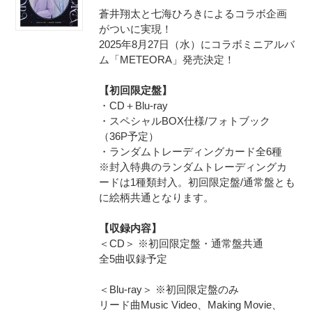
蒼井翔太と七海ひろきによるコラボ企画
がついに実現！
2025年8月27日（水）にコラボミニアルバ
ム「METEORA」発売決定！
【初回限定盤】
・CD＋Blu-ray
・スペシャルBOX仕様/フォトブック
（36P予定）
・ランダムトレーディングカード全6種
※封入特典のランダムトレーディングカ
ードは1種類封入。初回限定盤/通常盤とも
に絵柄共通となります。
【収録内容】
＜CD＞ ※初回限定盤・通常盤共通
全5曲収録予定
＜Blu-ray＞ ※初回限定盤のみ
リード曲Music Video、Making Movie、