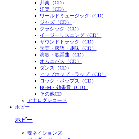
邦楽（CD）
洋楽（CD）
ワールドミュージック（CD）
ジャズ（CD）
クラシック（CD）
イージーリスニング（CD）
サウンドトラック（CD）
学芸・落語・趣味（CD）
演歌・歌謡曲（CD）
オムニバス（CD）
ダンス（CD）
ヒップホップ・ラップ（CD）
ロック・ポップス（CD）
BGM・効果音（CD）
その他CD
アナログレコード
ホビー
ホビー
魂ネイションズ