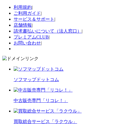
利用規約
|
ご利用ガイド
|
サービス＆サポート
|
店舗情報
|
請求書払いについて（法人窓口）
|
プレミアムCLUB
|
お問い合わせ
|
ソフマップドットコム
中古販売専門「リコレ！」
買取総合サービス「ラクウル」