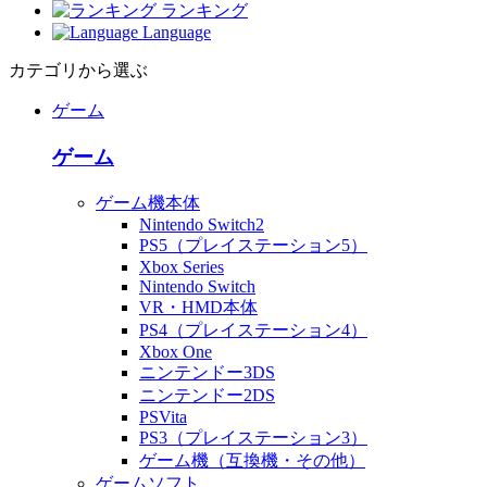
ランキング
Language
カテゴリから選ぶ
ゲーム
ゲーム
ゲーム機本体
Nintendo Switch2
PS5（プレイステーション5）
Xbox Series
Nintendo Switch
VR・HMD本体
PS4（プレイステーション4）
Xbox One
ニンテンドー3DS
ニンテンドー2DS
PSVita
PS3（プレイステーション3）
ゲーム機（互換機・その他）
ゲームソフト