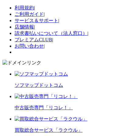
利用規約
|
ご利用ガイド
|
サービス＆サポート
|
店舗情報
|
請求書払いについて（法人窓口）
|
プレミアムCLUB
|
お問い合わせ
|
ソフマップドットコム
中古販売専門「リコレ！」
買取総合サービス「ラクウル」