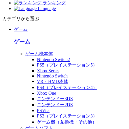
ランキング
Language
カテゴリから選ぶ
ゲーム
ゲーム
ゲーム機本体
Nintendo Switch2
PS5（プレイステーション5）
Xbox Series
Nintendo Switch
VR・HMD本体
PS4（プレイステーション4）
Xbox One
ニンテンドー3DS
ニンテンドー2DS
PSVita
PS3（プレイステーション3）
ゲーム機（互換機・その他）
ゲームソフト