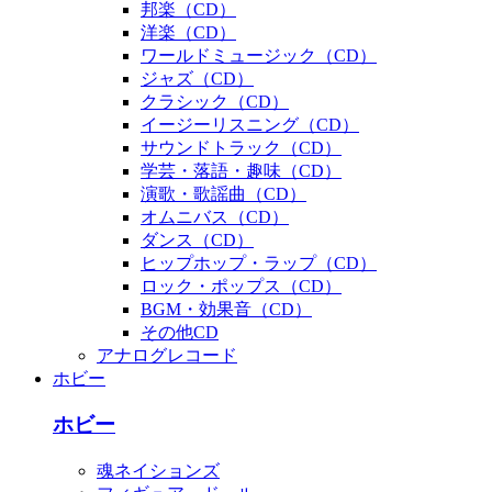
邦楽（CD）
洋楽（CD）
ワールドミュージック（CD）
ジャズ（CD）
クラシック（CD）
イージーリスニング（CD）
サウンドトラック（CD）
学芸・落語・趣味（CD）
演歌・歌謡曲（CD）
オムニバス（CD）
ダンス（CD）
ヒップホップ・ラップ（CD）
ロック・ポップス（CD）
BGM・効果音（CD）
その他CD
アナログレコード
ホビー
ホビー
魂ネイションズ