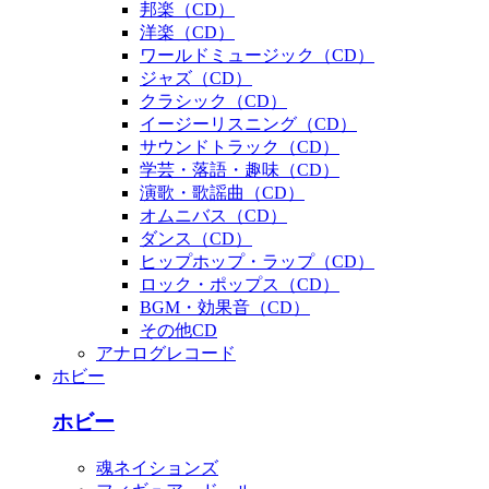
邦楽（CD）
洋楽（CD）
ワールドミュージック（CD）
ジャズ（CD）
クラシック（CD）
イージーリスニング（CD）
サウンドトラック（CD）
学芸・落語・趣味（CD）
演歌・歌謡曲（CD）
オムニバス（CD）
ダンス（CD）
ヒップホップ・ラップ（CD）
ロック・ポップス（CD）
BGM・効果音（CD）
その他CD
アナログレコード
ホビー
ホビー
魂ネイションズ