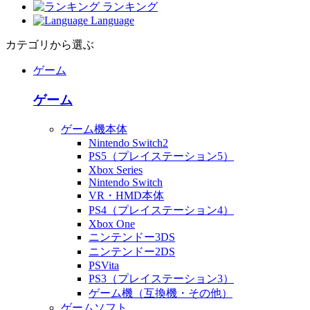
ランキング
Language
カテゴリから選ぶ
ゲーム
ゲーム
ゲーム機本体
Nintendo Switch2
PS5（プレイステーション5）
Xbox Series
Nintendo Switch
VR・HMD本体
PS4（プレイステーション4）
Xbox One
ニンテンドー3DS
ニンテンドー2DS
PSVita
PS3（プレイステーション3）
ゲーム機（互換機・その他）
ゲームソフト