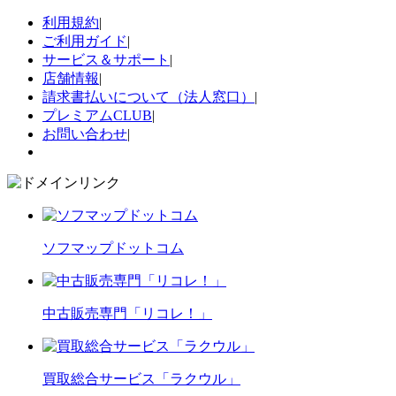
利用規約
|
ご利用ガイド
|
サービス＆サポート
|
店舗情報
|
請求書払いについて（法人窓口）
|
プレミアムCLUB
|
お問い合わせ
|
ソフマップドットコム
中古販売専門「リコレ！」
買取総合サービス「ラクウル」