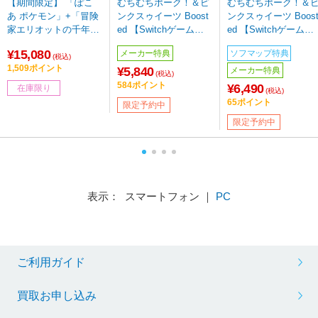
【期間限定】 「ぽこ
むちむちポーク！＆ピ
むちむちポーク！＆
あ ポケモン」+「冒険
ンクスゥイーツ Boost
ンクスゥイーツ Boos
家エリオットの千年物
ed 【Switchゲームソ
ed 【Switchゲームソ
語」 【Switch2ゲーム
フト】
フト】
¥15,080
メーカー特典
ソフマップ特典
ソフト】同時購入セッ
(税込)
1,509ポイント
ト
¥5,840
メーカー特典
(税込)
584ポイント
¥6,490
在庫限り
(税込)
65ポイント
限定予約中
限定予約中
表示： スマートフォン ｜
PC
ご利用ガイド
買取お申し込み