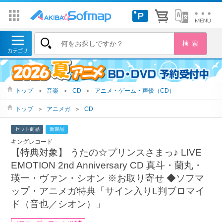
トップ
＞
音楽
＞
CD
＞
アニメ・ゲーム・声優（CD）
トップ
＞
アニメガ
＞
CD
セット商品
新製品
キングレコード
【特典対象】 うたの☆プリンスさまっ♪ LIVE
EMOTION 2nd Anniversary CD 真斗・蘭丸・
瑛一・ヴァン・シオン ※お取り寄せ ◆ソフマ
ップ・アニメガ特典「サイン入りL判ブロマイ
ド（音也／シオン）」