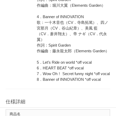
作編曲：堀川大翼（Elements Garden）
4．Banner of INNOVATION
歌：一十木音也（CV．寺島拓篤）、四ノ
宮那月（CV．谷山紀章）、美風 藍
（CV．蒼井翔太）、帝 ナギ（CV．代永
翼）
作詞：Spirit Garden
作編曲：藤永龍太郎（Elements Garden）
5．Let’s Ride on world *off vocal
6．HEART BEAT *off vocal
7．Wow Oh！ Secret funny night *off vocal
8．Banner of INNOVATION *off vocal
仕様詳細
商品名