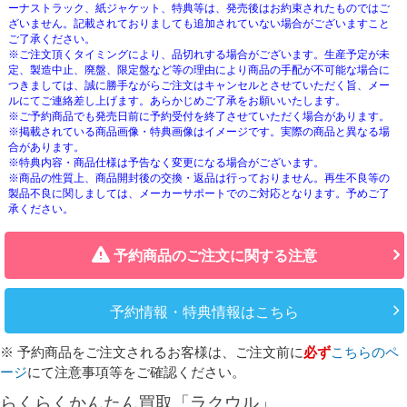
ーナストラック、紙ジャケット、特典等は、発売後はお約束されたものではご
ざいません。記載されておりましても追加されていない場合がございますこと
ご了承ください。
※ご注文頂くタイミングにより、品切れする場合がございます。生産予定が未
定、製造中止、廃盤、限定盤など等の理由により商品の手配が不可能な場合に
つきましては、誠に勝手ながらご注文はキャンセルとさせていただく旨、メー
ルにてご連絡差し上げます。あらかじめご了承をお願いいたします。
※ご予約商品でも発売日前に予約受付を終了させていただく場合があります。
※掲載されている商品画像・特典画像はイメージです。実際の商品と異なる場
合があります。
※特典内容・商品仕様は予告なく変更になる場合がございます。
※商品の性質上、商品開封後の交換・返品は行っておりません。再生不良等の
製品不良に関しましては、メーカーサポートでのご対応となります。予めご了
承ください。
予約商品のご注文に関する注意
予約情報・特典情報はこちら
※ 予約商品をご注文されるお客様は、ご注文前に
必ず
こちらのペ
ージ
にて注意事項等をご確認ください。
らくらくかんたん買取「ラクウル」