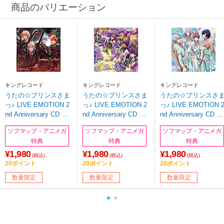
商品のバリエーション
キングレコード
キングレコード
キングレコード
うたの☆プリンスさま
うたの☆プリンスさま
うたの☆プリンスさ
っ♪ LIVE EMOTION 2
っ♪ LIVE EMOTION 2
っ♪ LIVE EMOTION 
nd Anniversary CD 音
nd Anniversary CD レ
nd Anniversary CD ト
也・那月・藍・ナギ ※
ン・翔・セシル・嶺
キヤ・カミュ・瑛二
ソフマップ・アニメガ
ソフマップ・アニメガ
ソフマップ・アニメガ
お取り寄せ
二・綺羅 ※お取り寄せ
大和 ※お取り寄せ
特典
特典
特典
¥1,980
¥1,980
¥1,980
(税込)
(税込)
(税込)
20ポイント
20ポイント
20ポイント
数量限定
数量限定
数量限定