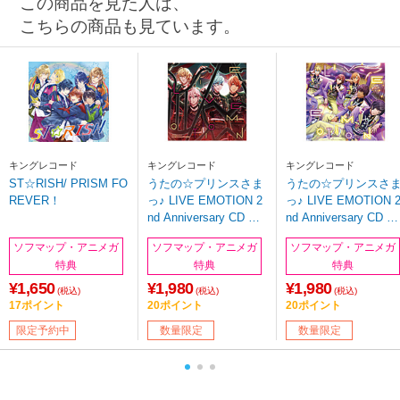
この商品を見た人は、
こちらの商品も見ています。
キングレコード
キングレコード
キングレコード
ST☆RISH/ PRISM FO
うたの☆プリンスさま
うたの☆プリンスさ
REVER！
っ♪ LIVE EMOTION 2
っ♪ LIVE EMOTION 
nd Anniversary CD 音
nd Anniversary CD レ
也・那月・藍・ナギ ※
ン・翔・セシル・嶺
ソフマップ・アニメガ
ソフマップ・アニメガ
ソフマップ・アニメガ
お取り寄せ
二・綺羅 ※お取り寄
特典
特典
特典
¥1,650
¥1,980
¥1,980
(税込)
(税込)
(税込)
17ポイント
20ポイント
20ポイント
限定予約中
数量限定
数量限定