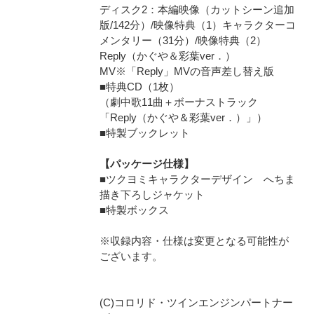
ディスク2：本編映像（カットシーン追加
版/142分）/映像特典（1）キャラクターコ
メンタリー（31分）/映像特典（2）
Reply（かぐや＆彩葉ver．）
MV※「Reply」MVの音声差し替え版
■特典CD（1枚）
（劇中歌11曲＋ボーナストラック
「Reply（かぐや＆彩葉ver．）」）
■特製ブックレット
【パッケージ仕様】
■ツクヨミキャラクターデザイン へちま
描き下ろしジャケット
■特製ボックス
※収録内容・仕様は変更となる可能性が
ございます。
(C)コロリド・ツインエンジンパートナー