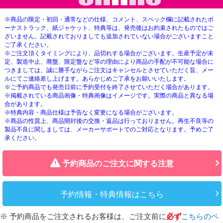
※商品の限定・初回・通常などの仕様、コメント、スペック欄に記載されたボ
ーナストラック、紙ジャケット、特典等は、発売後はお約束されたものではご
ざいません。記載されておりましても追加されていない場合がございますこと
ご了承ください。
※ご注文頂くタイミングにより、品切れする場合がございます。生産予定が未
定、製造中止、廃盤、限定盤など等の理由により商品の手配が不可能な場合に
つきましては、誠に勝手ながらご注文はキャンセルとさせていただく旨、メー
ルにてご連絡差し上げます。あらかじめご了承をお願いいたします。
※ご予約商品でも発売日前に予約受付を終了させていただく場合があります。
※掲載されている商品画像・特典画像はイメージです。実際の商品と異なる場
合があります。
※特典内容・商品仕様は予告なく変更になる場合がございます。
※商品の性質上、商品開封後の交換・返品は行っておりません。再生不良等の
製品不良に関しましては、メーカーサポートでのご対応となります。予めご了
承ください。
予約商品のご注文に関する注意
予約情報・特典情報はこちら
※ 予約商品をご注文されるお客様は、ご注文前に
必ず
こちらのペ