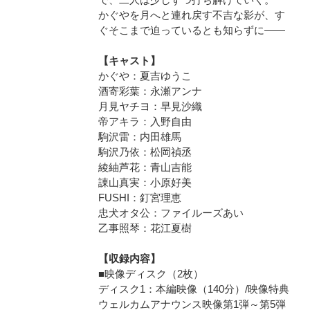
かぐやを月へと連れ戻す不吉な影が、す
ぐそこまで迫っているとも知らずに――
【キャスト】
かぐや：夏吉ゆうこ
酒寄彩葉：永瀬アンナ
月見ヤチヨ：早見沙織
帝アキラ：入野自由
駒沢雷：内田雄馬
駒沢乃依：松岡禎丞
綾紬芦花：青山吉能
諌山真実：小原好美
FUSHI：釘宮理恵
忠犬オタ公：ファイルーズあい
乙事照琴：花江夏樹
【収録内容】
■映像ディスク（2枚）
ディスク1：本編映像（140分）/映像特典
ウェルカムアナウンス映像第1弾～第5弾