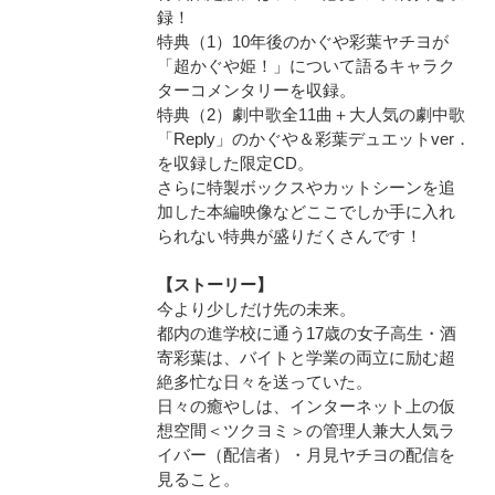
録！
特典（1）10年後のかぐや彩葉ヤチヨが
「超かぐや姫！」について語るキャラク
ターコメンタリーを収録。
特典（2）劇中歌全11曲＋大人気の劇中歌
「Reply」のかぐや＆彩葉デュエットver．
を収録した限定CD。
さらに特製ボックスやカットシーンを追
加した本編映像などここでしか手に入れ
られない特典が盛りだくさんです！
【ストーリー】
今より少しだけ先の未来。
都内の進学校に通う17歳の女子高生・酒
寄彩葉は、バイトと学業の両立に励む超
絶多忙な日々を送っていた。
日々の癒やしは、インターネット上の仮
想空間＜ツクヨミ＞の管理人兼大人気ラ
イバー（配信者）・月見ヤチヨの配信を
見ること。