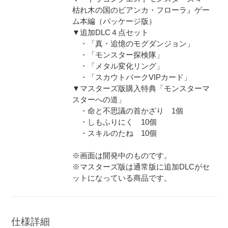
枯れ木の国のビアンカ・フローラ』ゲー
ム本編（パッケージ版）
▼追加DLC４点セット
・「真・追憶のモグダンジョン」
・「モンスター探検隊」
・「メタル変化リング」
・「スカウトパークVIPカード」
▼マスターズ版購入特典「モンスターマ
スターへの道」
・命と不思議の首かざり 1個
・しもふりにく 10個
・スキルのたね 10個
※画面は開発中のものです。
※マスターズ版は通常版に追加DLCがセ
ットになっている商品です。
仕様詳細