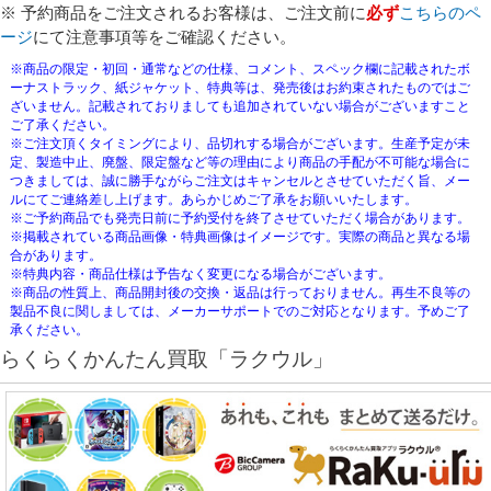
※ 予約商品をご注文されるお客様は、ご注文前に
必ず
こちらのペ
ージ
にて注意事項等をご確認ください。
※商品の限定・初回・通常などの仕様、コメント、スペック欄に記載されたボ
ーナストラック、紙ジャケット、特典等は、発売後はお約束されたものではご
ざいません。記載されておりましても追加されていない場合がございますこと
ご了承ください。
※ご注文頂くタイミングにより、品切れする場合がございます。生産予定が未
定、製造中止、廃盤、限定盤など等の理由により商品の手配が不可能な場合に
つきましては、誠に勝手ながらご注文はキャンセルとさせていただく旨、メー
ルにてご連絡差し上げます。あらかじめご了承をお願いいたします。
※ご予約商品でも発売日前に予約受付を終了させていただく場合があります。
※掲載されている商品画像・特典画像はイメージです。実際の商品と異なる場
合があります。
※特典内容・商品仕様は予告なく変更になる場合がございます。
※商品の性質上、商品開封後の交換・返品は行っておりません。再生不良等の
製品不良に関しましては、メーカーサポートでのご対応となります。予めご了
承ください。
らくらくかんたん買取「ラクウル」