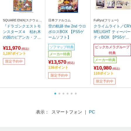
SQUARE ENIX(スクウェ
日本ファルコム
FuRyu(フリュー)
ア・エニックス)
『ドラゴンクエストモ
空の軌跡 the 2nd ウロ
クライムライト／CR
ンスターズ４ 枯れ木
ボロスBOX 【PS5ゲ
MELIGHT ティーパー
の国のビアンカ・フロ
ームソフト】
ティBOX 【PS5ゲー
ーラ』マスターズ版
ムソフト】
¥11,970
ソフマップ特典
ビックカメラグループ
【PS5ゲームソフト】
(税込)
特典
1,197ポイント
メーカー特典
メーカー特典
¥13,570
限定予約中
(税込)
¥10,980
136ポイント
(税込)
110ポイント
限定予約中
限定予約中
表示： スマートフォン ｜
PC