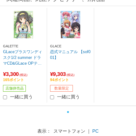
GALETTE
GLACE
GLaceプラスワンディ
恋式マニュアル 【sof0
スク1/2 summer ドラ
01】
マCD&GLace OPテー
マ集 【sof001】
¥3,300
¥9,303
(税込)
(税込)
165ポイント
94ポイント
店舗併売品
数量限定
一緒に買う
一緒に買う
表示： スマートフォン ｜
PC