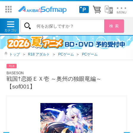
トップ
＞
R18 アダルト
＞
PCゲーム
＞
PCゲーム
R18
BASESON
戦国†恋姫ＥＸ壱 ～奥州の独眼竜編～
【sof001】