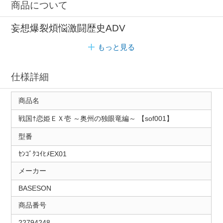
商品について
妄想爆裂煩悩激闘歴史ADV
もっと見る
仕様詳細
商品名
戦国†恋姫ＥＸ壱 ～奥州の独眼竜編～ 【sof001】
型番
ｾﾝｺﾞｸｺｲﾋﾒEX01
メーカー
BASESON
商品番号
22794248