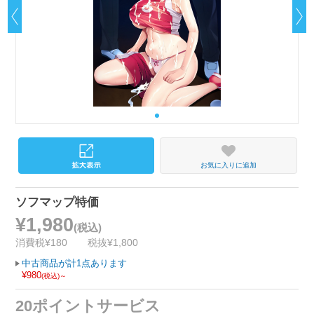
お気に入りに追加
ソフマップ特価
¥1,980
(税込)
消費税¥180
税抜¥1,800
中古商品が計1点あります
¥980
(税込)～
20ポイントサービス