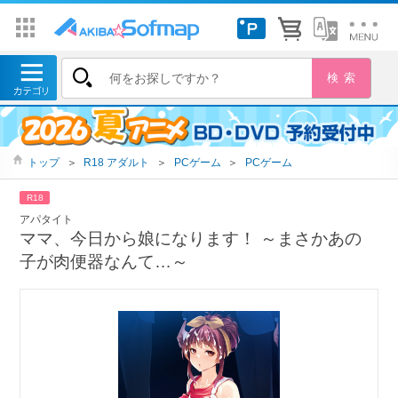
トップ
＞
R18 アダルト
＞
PCゲーム
＞
PCゲーム
R18
アパタイト
ママ、今日から娘になります！ ～まさかあの
子が肉便器なんて…～