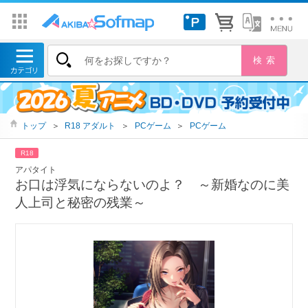
トップ
＞
R18 アダルト
＞
PCゲーム
＞
PCゲーム
R18
アパタイト
お口は浮気にならないのよ？ ～新婚なのに美
人上司と秘密の残業～