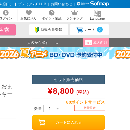
人窓口）
|
プレミアムCLUB
|
お問い合わせ
|
ログイン
お気に入り
ポイント確認
ランキング
Language
新規会員登録
カート
0
人名から探す
成人向け
R18
セット販売価格
 おま
¥8,800
(税込)
ルキー
89ポイントサービス
数量限定
数量