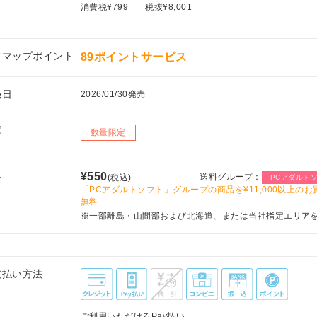
消費税¥799
税抜¥8,001
フマップポイント
89ポイントサービス
売日
2026/01/30発売
庫
数量限定
料
¥550
送料グループ：
(税込)
PCアダルト
「PCアダルトソフト」グループの商品を¥11,000以上のお
無料
※一部離島・山間部および北海道、または当社指定エリア
支払い方法
ご利用いただけるPay払い