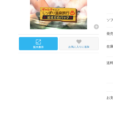
ソ
発
在
お気に入りに追加
送
お