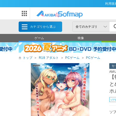
利用規
カテゴリから選ぶ
ゲーム
映像
トップ
＞
R18 アダルト
＞
PCゲーム
＞
PCゲーム
セ
AMU
【
と
ホ
ソフ
ソ