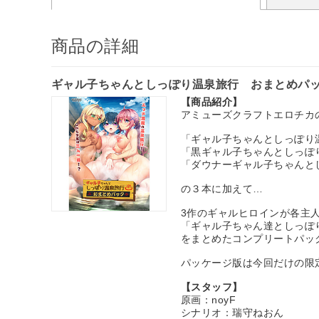
商品の詳細
ギャル子ちゃんとしっぽり温泉旅行 おまとめパ
【商品紹介】
アミューズクラフトエロチカ
「ギャル子ちゃんとしっぽり
「黒ギャル子ちゃんとしっぽ
「ダウナーギャル子ちゃんと
の３本に加えて…
3作のギャルヒロインが各主
「ギャル子ちゃん達としっぽ
をまとめたコンプリートパッ
パッケージ版は今回だけの限
【スタッフ】
原画：noyF
シナリオ：瑞守ねおん