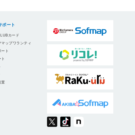
サポート
LUBカード
フマップワランティ
ポート
ート
ト
9
設置