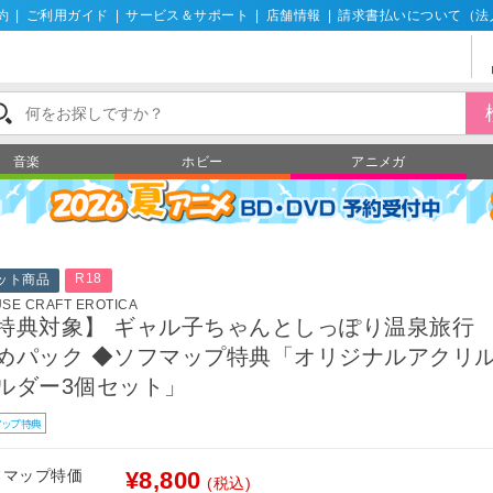
約
|
ご利用ガイド
|
サービス＆サポート
|
店舗情報
|
請求書払いについて（法
音楽
ホビー
アニメガ
R18
ット商品
SE CRAFT EROTICA
特典対象】 ギャル子ちゃんとしっぽり温泉旅行
めパック ◆ソフマップ特典「オリジナルアクリ
ルダー3個セット」
マップ特典
フマップ特価
¥8,800
(税込)