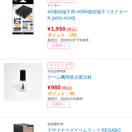
アンサー
AV接続端子用 HDMI接続端子コネクター
R [ANS-H149]
¥1,950
(税込)
ポイント：195
発売日：2025年2月下旬発売
在庫限り
ラッピング可
YOUZIPPER
ゲーム機用接点復活材
¥980
(税込)
ポイント：98
発売日：2024/11/15発売
在庫限り
宮武製作所
デザイナーズゲームラック REGABO