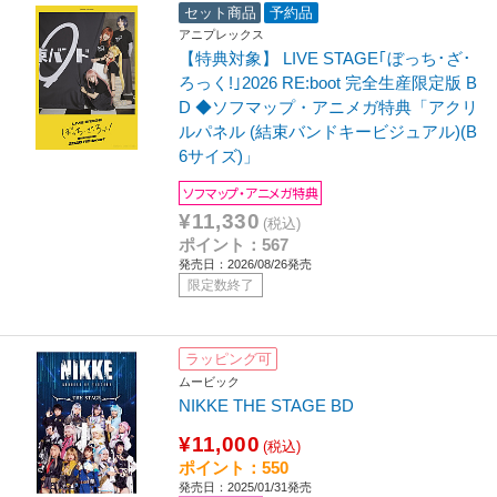
セット商品
予約品
アニプレックス
【特典対象】 LIVE STAGE｢ぼっち･ざ･
ろっく!｣2026 RE:boot 完全生産限定版 B
D ◆ソフマップ・アニメガ特典「アクリ
ルパネル (結束バンドキービジュアル)(B
6サイズ)」
ソフマップ・アニメガ特典
¥11,330
(税込)
ポイント：567
発売日：2026/08/26発売
限定数終了
ラッピング可
ムービック
NIKKE THE STAGE BD
¥11,000
(税込)
ポイント：550
発売日：2025/01/31発売