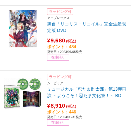
ラッピング可
アニプレックス
舞台「リコリス・リコイル」完全生産限
定版 DVD
¥9,680
(税込)
ポイント：484
発売日：2023/07/05発売
在庫限り
ラッピング可
ムービック
ミュージカル「忍たま乱太郎」第13弾再
演 ～ようこそ！忍たま文化祭！～ BD
¥8,910
(税込)
ポイント：446
発売日：2024/05/31発売
在庫限り