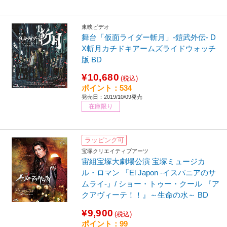
東映ビデオ
舞台「仮面ライダー斬月」-鎧武外伝- D
X斬月カチドキアームズライドウォッチ
版 BD
¥10,680
(税込)
ポイント：534
発売日：2019/10/09発売
在庫限り
ラッピング可
宝塚クリエイティブアーツ
宙組宝塚大劇場公演 宝塚ミュージカ
ル・ロマン 『El Japon -イスパニアのサ
ムライ-』/ ショー・トゥー・クール 『ア
クアヴィーテ！！』～生命の水～ BD
¥9,900
(税込)
ポイント：99