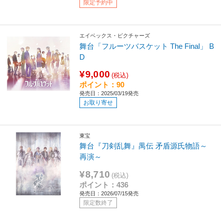
限定予約中
エイベックス・ピクチャーズ
舞台「フルーツバスケット The Final」 B
D
¥9,000
(税込)
ポイント：90
発売日：2025/03/19発売
お取り寄せ
東宝
舞台『刀剣乱舞』禺伝 矛盾源氏物語～
再演～
¥8,710
(税込)
ポイント：436
発売日：2026/07/15発売
限定数終了