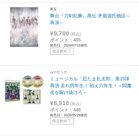
東宝
舞台『刀剣乱舞』禺伝 矛盾源氏物語～
再演～
¥9,700
(税込)
ポイント：485
発売日：2026/07/15発売
限定数終了
ムービック
ミュージカル「忍たま乱太郎」第15弾
再演 走れ四年生！ 戦え六年生！～閻魔
岳を駆け抜けろ～
¥8,910
(税込)
ポイント：446
発売日：2026/05/29発売
限定数終了