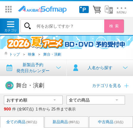
トップ
＞
映像
＞
舞台・演劇
新製品予約
人名から探す
発売日カレンダー
舞台・演劇
カテゴリを見る
900
件 (全907点)
1
件から
25
件まで表示
全ての商品
新品商品
中古商品
(907点)
(897点)
(10点)