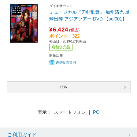
ダイキサウンド
ミュージカル『刀剣乱舞』 加州清光 単
騎出陣 アジアツアー DVD 【sof001】
¥6,424
(税込)
ポイント：322
発売日：2019/12/18発売
店舗併売品
取扱店舗
通信販売専用
1/36
表示： スマートフォン ｜
PC
ご利用ガイド