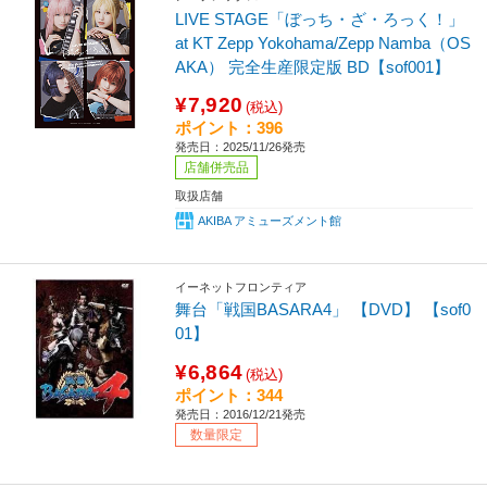
LIVE STAGE「ぼっち・ざ・ろっく！」
at KT Zepp Yokohama/Zepp Namba（OS
AKA） 完全生産限定版 BD【sof001】
¥7,920
(税込)
ポイント：396
発売日：2025/11/26発売
店舗併売品
取扱店舗
AKIBA アミューズメント館
イーネットフロンティア
舞台「戦国BASARA4」 【DVD】 【sof0
01】
¥6,864
(税込)
ポイント：344
発売日：2016/12/21発売
数量限定