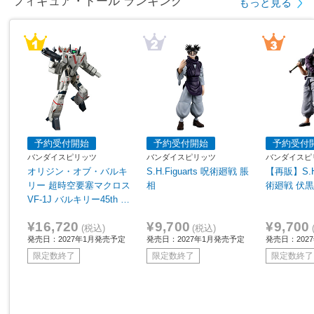
フィギュア・ドール ランキング
もっと見る
予約受付開始
予約受付開始
予約受付
バンダイスピリッツ
バンダイスピリッツ
バンダイスピ
オリジン・オブ・バルキ
S.H.Figuarts 呪術廻戦 脹
【再販】S.H.
リー 超時空要塞マクロス
相
術廻戦 伏
VF-1J バルキリー45th A
nniv.
¥16,720
¥9,700
¥9,700
(税込)
(税込)
発売日：2027年1月発売予定
発売日：2027年1月発売予定
発売日：202
限定数終了
限定数終了
限定数終了