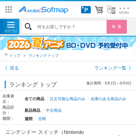
トップ
＞
ランキング トップ
戻る
ランキング一覧
集計期間：8月2日～8月8日
ランキング トップ
在庫表
全ての商品
注文可能な商品のみ
在庫のある商品のみ
示：
商品区
新品商品
中古商品
分：
期間：
週間
月間
ニンテンドー スイッチ（Nintendo