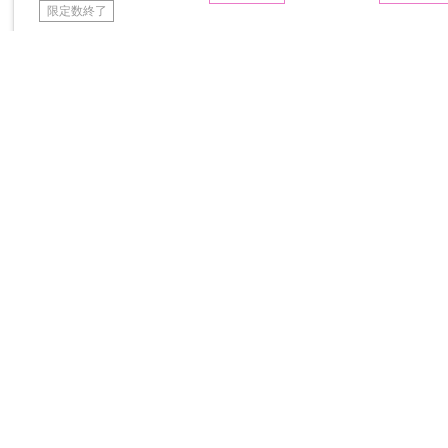
限定数終了
ライブ・イベント・舞台 ランキング
もっと見る
予約品
新製品
予約品
ソニーミュージックマーケテ
ソニーミュージックマーケテ
ソニーミュー
ィング
ィング
ィング
櫻坂46/ 5th YEAR ANNI
日向坂46/ 7周年記念ME
櫻坂46/ 5th