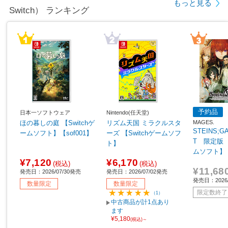
もっと見る
Switch） ランキング
予約品
日本一ソフトウェア
Nintendo(任天堂)
MAGES.
ほの暮しの庭 【Switchゲ
リズム天国 ミラクルスタ
STEINS;G
ームソフト】【sof001】
ーズ 【Switchゲームソフ
T 限定版 【
ト】
ムソフト】
¥7,120
¥6,170
(税込)
(税込)
¥11,68
発売日：2026/07/30発売
発売日：2026/07/02発売
発売日：2026
数量限定
数量限定
限定数終了
（1）
中古商品が計1点あり
ます
¥5,180
(税込)～