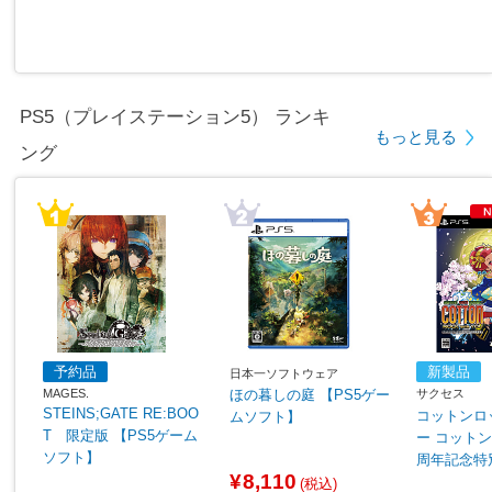
PS5（プレイステーション5） ランキ
もっと見る
ング
予約品
新製品
日本一ソフトウェア
MAGES.
サクセス
ほの暮しの庭 【PS5ゲー
STEINS;GATE RE:BOO
コットンロ
ムソフト】
T 限定版 【PS5ゲーム
ー コットンシリーズ35
ソフト】
周年記念特
¥8,110
S5ゲーム
(税込)