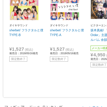
ダイキサウンド
ダイキサウンド
ビクターエン
sherbet/ フラクタルと僕
sherbet/ フラクタルと僕
坂本真綾/ 「F
TYPE-B
TYPE-A
Order」
ルバム 余
¥1,527
¥1,527
メーカー特
(税込)
(税込)
発売日：2018/05/16発売
発売日：2018/05/16発売
¥4,950
限定数終了
限定数終了
発売日：2026/
限定数終了