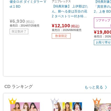
アニプレックス
健全ロボ ダイミダラー V
【特典対象
【特典対象】 上伊那ぼた
ol.1 BD
「異世界の
ん、酔へる姿は百合の花
2」上巻 B
2 タペストリー付き特装
プ・アニメ
¥6,930
ソフマップ
版 完全生産限定版 BD◆
入特典「上
(税込)
¥12,100
発売日：2014/07/25発売
ソフマップ・アニメガ全
(税込)
X・B2タ
発売日：2026/08/05発売
巻連続購入特典「全巻収
¥19,80
ービジュア
限定数終了
納BOX・缶バッジ6個セ
数量限定
発売日：2026/
ット」
お取り寄せ
CD ランキング
もっと見る