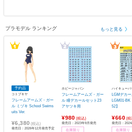
プラモデル ランキング
もっと見る
予約品
ホビージャパン
ハイキューパ
コトブキヤ
フレームアームズ・ガー
LGMデカー
フレームアームズ・ガー
ル 瞳デカールセット23
LGM01-BK ブラック 【8
ル ミヅキ School Swims
アヤツキ用
52】
uits Ver.
¥980
¥660
(税込)
(税
¥6,380
発売日：2023年9月発売
発売日：2024/
(税込)
発売日：2026年12月発売予定
在庫限り
在庫限り