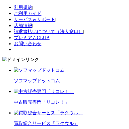
利用規約
|
ご利用ガイド
|
サービス＆サポート
|
店舗情報
|
請求書払いについて（法人窓口）
|
プレミアムCLUB
|
お問い合わせ
|
ソフマップドットコム
中古販売専門「リコレ！」
買取総合サービス「ラクウル」