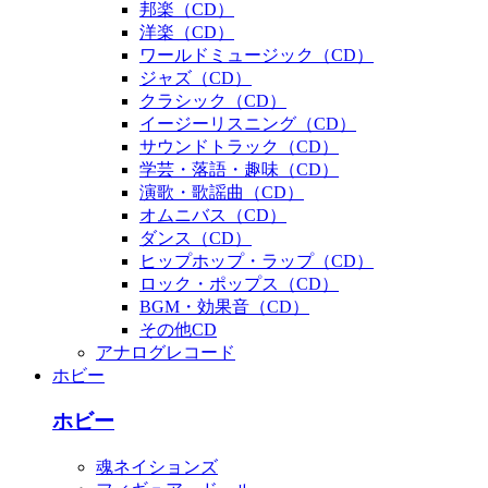
邦楽（CD）
洋楽（CD）
ワールドミュージック（CD）
ジャズ（CD）
クラシック（CD）
イージーリスニング（CD）
サウンドトラック（CD）
学芸・落語・趣味（CD）
演歌・歌謡曲（CD）
オムニバス（CD）
ダンス（CD）
ヒップホップ・ラップ（CD）
ロック・ポップス（CD）
BGM・効果音（CD）
その他CD
アナログレコード
ホビー
ホビー
魂ネイションズ