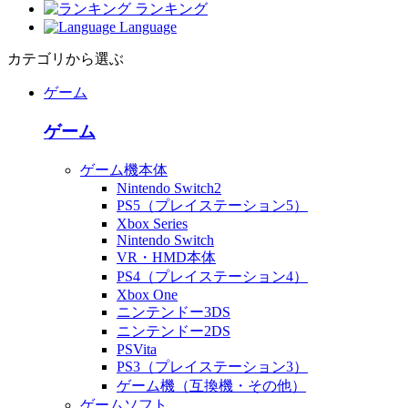
ランキング
Language
カテゴリから選ぶ
ゲーム
ゲーム
ゲーム機本体
Nintendo Switch2
PS5（プレイステーション5）
Xbox Series
Nintendo Switch
VR・HMD本体
PS4（プレイステーション4）
Xbox One
ニンテンドー3DS
ニンテンドー2DS
PSVita
PS3（プレイステーション3）
ゲーム機（互換機・その他）
ゲームソフト