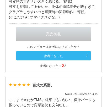
可変時の大きさが大きく感じる。(錯覚)
可変を意識してるせいか、胴体の両脇部分が軽すぎて
グラグラしやすいのと可変時の関節動作に苦戦。
(そこだけ★1つマイナスかな。)
このレビューは参考になりましたか？
0
参考になった：
人
百式の系譜。
投稿日：2013/05/26 17:52:25
ここまで来たかTMS。繊細でも力強い。保持パーツも
揃っているので変形姿勢も文句なし。