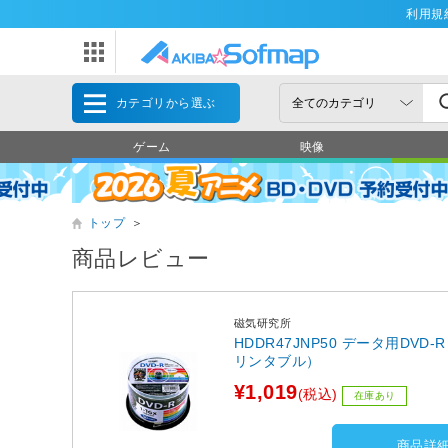
利用規
カテゴリから選ぶ
ゲーム
映像
トップ
＞
商品レビュー
磁気研究所
HDDR47JNP50 データ用DVD-R
リンタブル）
¥1,019
(税込)
在庫あり
商品詳