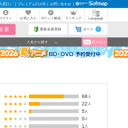
人窓口）
|
プレミアムCLUB
|
お問い合わせ
|
ログイン
お気に入り
ポイント確認
ランキング
Language
新規会員登録
カート
0
人名から探す
成人向け
R18
68
人
22
人
5
人
0
人
1
人