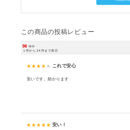
この商品の投稿レビュー
96
件中
1
件から
24
件まで表示
これで安心
安いです。助かります
安い！