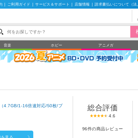
約
|
ご利用ガイド
|
サービス＆サポート
|
店舗情報
|
請求書払いについて（法
音楽
ホビー
アニメガ
（4.7GB/1-16倍速対応/50枚/プ
総合評価
4.6
96件の商品レビュー
細を見る