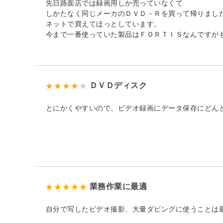
先日路面店では録画用しか売っていなくて
しかたなく同じメーカのＤＶＤ－Ｒを買って帰りまし
ネットで買えてほっとしています。
今まで一番使っていた製品はＦＯＲＴＩＳなんですが
ＤＶＤディスク
とにかくやすいので、ビデオ録画にデータ保存にどん
業務作業に最適
自分で写したビデオ撮影、大量ダビングに使うことは