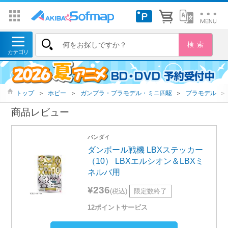
トップ
＞
ホビー
＞
ガンプラ・プラモデル・ミニ四駆
＞
プラモデル
＞
商品レビュー
バンダイ
ダンボール戦機 LBXステッカー
（10） LBXエルシオン＆LBXミ
ネルバ用
¥236
(税込)
限定数終了
12ポイントサービス