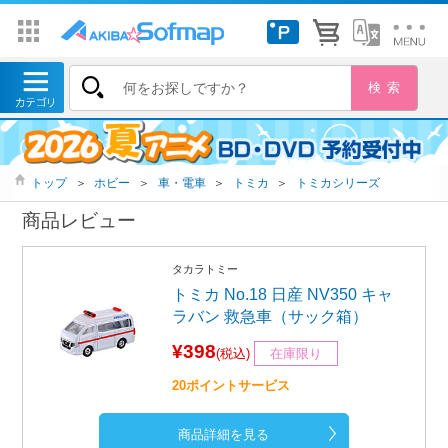
トップ
＞
ホビー
＞
車・電車
＞
トミカ
＞
トミカシリーズ
商品レビュー
タカラトミー
トミカ No.18 日産 NV350 キャ
ラバン 救急車（サック箱）
¥398
(税込)
在庫限り
20ポイントサービス
商品詳細を見る