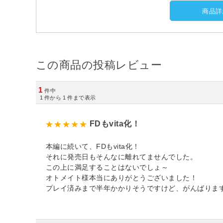
商品詳
この商品の投稿レビュー
1
件中
1
件から
1
件まで表示
FDもvita化！
本編に続いて、FDもvita化！
それに発売日もそんなに離れてませんでした。
この上に満足することはないでしょ～
オトメイト様本当にありがとうございました！
プレイ済みまで半年かかりそうですけど、がんばりま