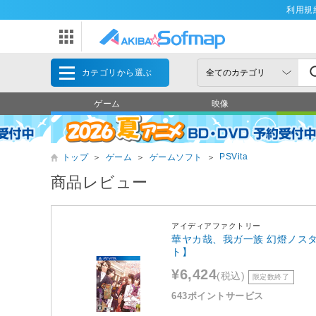
利用規
カテゴリから選ぶ
ゲーム
映像
PSVita
トップ
＞
ゲーム
＞
ゲームソフト
＞
商品レビュー
アイディアファクトリー
華ヤカ哉、我ガ一族 幻燈ノスタル
ト】
¥6,424
(税込)
限定数終了
643ポイントサービス