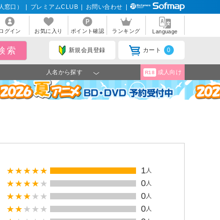
人窓口）
|
プレミアムCLUB
|
お問い合わせ
|
ログイン
お気に入り
ポイント確認
ランキング
Language
新規会員登録
カート
0
人名から探す
成人向け
R18
1
人
0
人
0
人
0
人