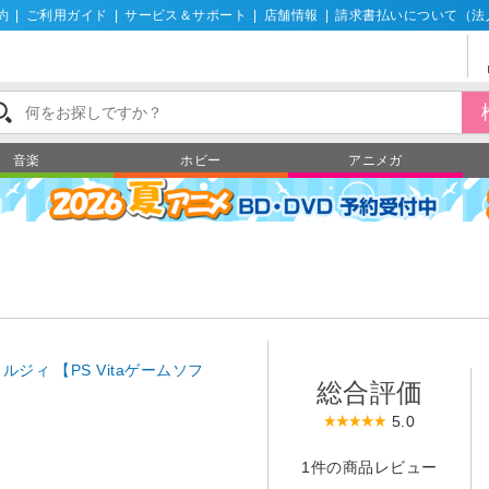
約
|
ご利用ガイド
|
サービス＆サポート
|
店舗情報
|
請求書払いについて（法
音楽
ホビー
アニメガ
ジィ 【PS Vitaゲームソフ
総合評価
5.0
1件の商品レビュー