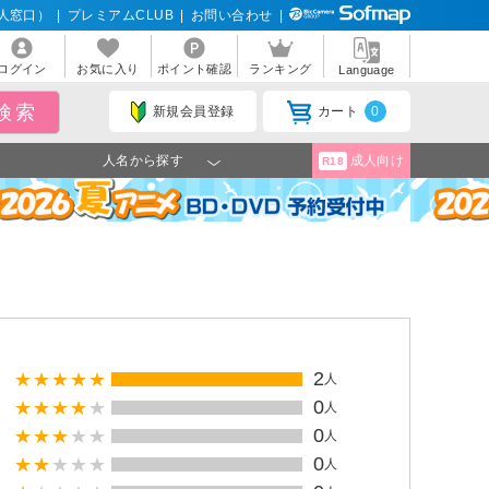
人窓口）
|
プレミアムCLUB
|
お問い合わせ
|
ログイン
お気に入り
ポイント確認
ランキング
Language
新規会員登録
カート
0
人名から探す
成人向け
R18
2
人
0
人
0
人
0
人