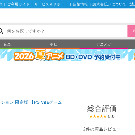
約
|
ご利用ガイド
|
サービス＆サポート
|
店舗情報
|
請求書払いについて（法
音楽
ホビー
アニメガ
ョン 限定版 【PS Vitaゲーム
総合評価
5.0
2件の商品レビュー