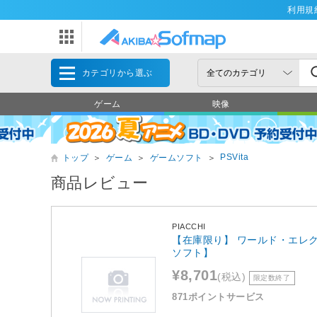
利用規
カテゴリから選ぶ
ゲーム
映像
PSVita
トップ
＞
ゲーム
＞
ゲームソフト
＞
商品レビュー
PIACCHI
【在庫限り】 ワールド・エレクシ
ソフト】
¥8,701
(税込)
限定数終了
871ポイントサービス