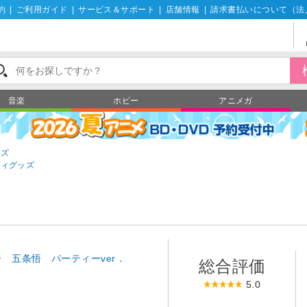
約
|
ご利用ガイド
|
サービス＆サポート
|
店舗情報
|
請求書払いについて（法
音楽
ホビー
アニメガ
ッズ
ティグッズ
 五条悟 パーティーver．
総合評価
5.0