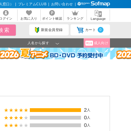
人窓口）
|
プレミアムCLUB
|
お問い合わせ
|
ログイン
お気に入り
ポイント確認
ランキング
Language
新規会員登録
カート
0
人名から探す
成人向け
R18
2
人
0
人
0
人