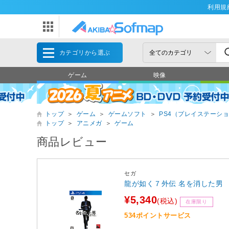
利用規
カテゴリから選ぶ
ゲーム
映像
トップ
＞
ゲーム
＞
ゲームソフト
＞
PS4（プレイステーショ
トップ
＞
アニメガ
＞
ゲーム
商品レビュー
セガ
龍が如く７外伝 名を消した男 
¥5,340
(税込)
在庫限り
534ポイントサービス