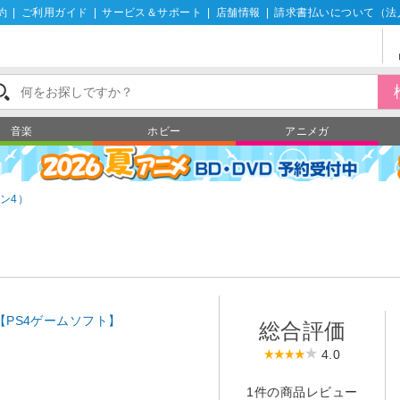
約
|
ご利用ガイド
|
サービス＆サポート
|
店舗情報
|
請求書払いについて（法
音楽
ホビー
アニメガ
ン4）
【PS4ゲームソフト】
総合評価
4.0
1件の商品レビュー