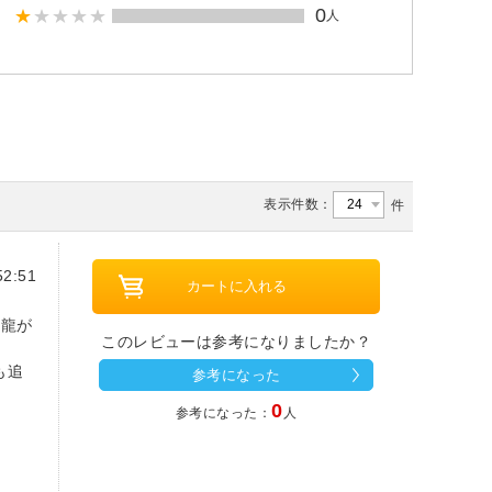
0
人
表示件数：
件
2:51
「龍が
このレビューは参考になりましたか？
も追
参考になった
0
参考になった：
人