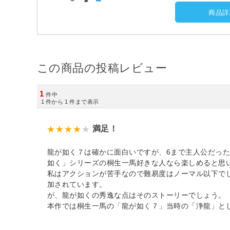
商品詳
この商品の投稿レビュー
1
件中
1
件から
1
件まで表示
満足！
龍が如く７は確かに面白いですが、6まで主人公だっ
如く」シリーズの桐生一馬好きな人なら楽しめると思
私はアクションが苦手なので難易度はノーマル以下で
加されています。
が、龍が如くの秀逸な点はそのストーリーでしょう。
本作では桐生一馬の「龍が如く７」当時の「浄龍」と