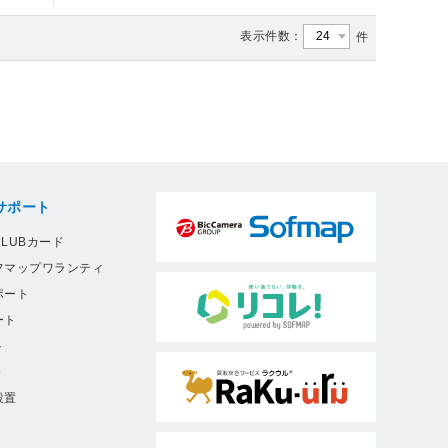
表示件数：
件
サポート
LUBカード
フマップワランティ
ポート
ート
ト
9
設置