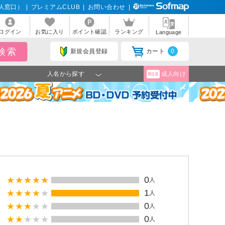
人窓口）
|
プレミアムCLUB
|
お問い合わせ
|
ログイン
お気に入り
ポイント確認
ランキング
Language
新規会員登録
カート
0
人名から探す
成人向け
R18
0
人
1
人
0
人
0
人