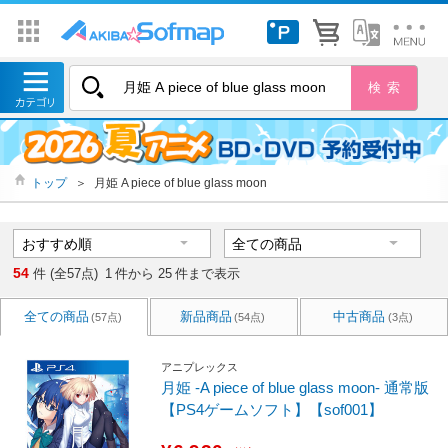
トップ
＞
月姫 A piece of blue glass moon
54
件 (全57点)
1
件から
25
件まで表示
全ての商品
新品商品
中古商品
(57点)
(54点)
(3点)
アニプレックス
月姫 -A piece of blue glass moon- 通常版
【PS4ゲームソフト】【sof001】