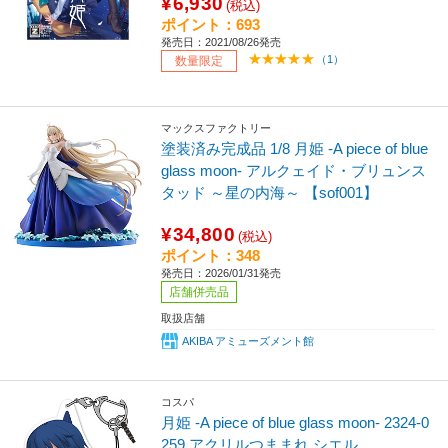
¥6,930
(税込)
ポイント：693
発売日：2021/08/26発売
（1）
数量限定
マックスファクトリー
塗装済み完成品 1/8 月姫 -A piece of blue
glass moon- アルクェイド・ブリュンス
タッド ～星の内海～ 【sof001】
¥34,800
(税込)
ポイント：348
発売日：2026/01/31発売
店舗併売品
取扱店舗
AKIBA アミューズメント館
コスパ
月姫 -A piece of blue glass moon- 2324-0
259 アクリルつままれ シエル