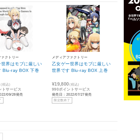
ファクトリー
メディアファクトリー
ー世界はモブに厳しい
乙女ゲー世界はモブに厳しい
Blu-ray BOX 下巻
世界です Blu-ray BOX 上巻
0
¥19,800
(税込)
(税込)
イントサービス
990ポイントサービス
22/09/28発売
発売日：2022/07/27発売
了
限定数終了