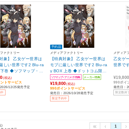
予約品
ファクトリー
メディアファクトリー
メディア
対象】 乙女ゲー世界は
【特典対象】 乙女ゲー世界は
乙女ゲ
しい世界です2 Blu-ra
モブに厳しい世界です2 Blu-ra
世界です 
OX 下巻 ◆ソフマップ・ア
y BOX 上巻 ◆ドットコム限定
全巻連続購入特典「ア
予約抽選特典あり◆ソフマッ
00
ソフマップ・アニメガ特典
メーカー特典
¥19,80
(税込)
イントサービス
990ポ
き下ろしイラスト使用
プ・アニメガ全巻連続購入特
¥19,800
(税込)
026/12/25発売予定
発売日：20
990ポイントサービス
納BOX」
典「アニメ描き下ろしイラス
約中
限定数終
発売日：2026/10/28発売予定
ト使用 全巻収納BOX」 ◆メー
限定予約中
カー上巻早期予約特典「キャ
ラクター原案・孟達描き下ろ
しA3クリアポスター」
点)
1