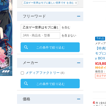
乙女ゲー世界はモブに厳しい世界です を含む
フリーワード
を含む
を含まない
予約品
メディア
この条件で絞り込む
【特典
モブに厳
y B
メーカー
ニメガ
¥19,8
990ポ
ニメ描
発売日：2
メディアファクトリー
(4)
全巻収
限定予
この条件で絞り込む
価格
4
件 (全4