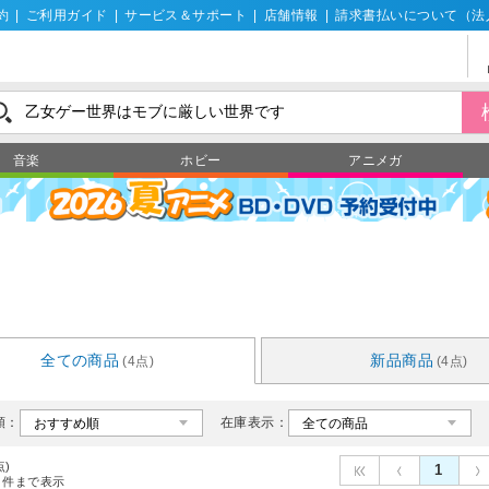
約
|
ご利用ガイド
|
サービス＆サポート
|
店舗情報
|
請求書払いについて（法
音楽
ホビー
アニメガ
像
全ての商品
新品商品
(4点)
(4点)
順：
在庫表示：
点)
1
件まで表示