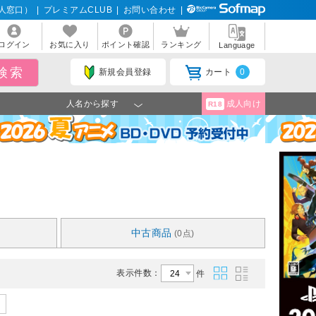
人窓口）
|
プレミアムCLUB
|
お問い合わせ
|
ログイン
お気に入り
ポイント確認
ランキング
Language
新規会員登録
カート
0
人名から探す
成人向け
R18
中古商品
(0点)
表示件数：
件