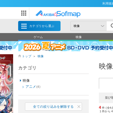
利用規
カテゴリから選ぶ
ゲーム
映像
トップ
＞
映像
映
カテゴリ
映像
アニメ
(4)
並び
全ての絞り込みを解除する
4
件 (全4
1
件から
4