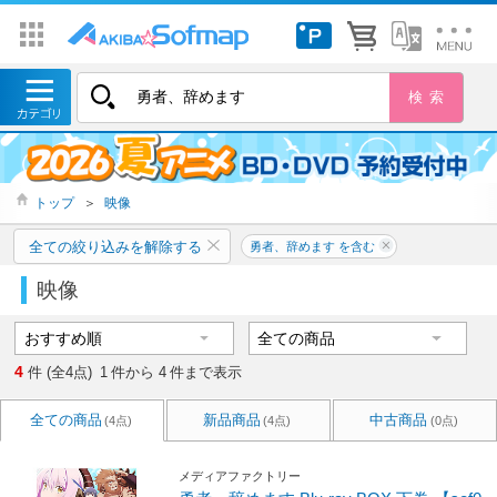
トップ
＞
映像
全ての絞り込みを解除する
勇者、辞めます を含む
映像
4
件 (全4点)
1
件から
4
件まで表示
全ての商品
新品商品
中古商品
(4点)
(4点)
(0点)
メディアファクトリー