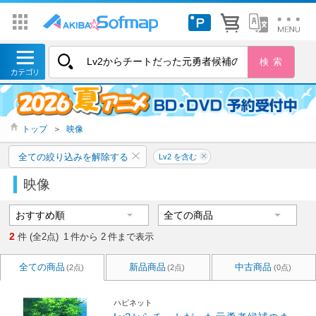
トップ
＞
映像
全ての絞り込みを解除する
Lv2 を含む
映像
2
件 (全2点)
1
件から
2
件まで表示
全ての商品
新品商品
中古商品
(2点)
(2点)
(0点)
ハピネット