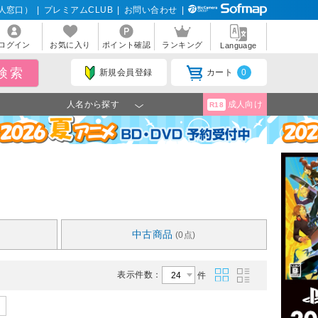
人窓口）
|
プレミアムCLUB
|
お問い合わせ
|
ログイン
お気に入り
ポイント確認
ランキング
Language
新規会員登録
カート
0
人名から探す
成人向け
R18
中古商品
(0点)
表示件数：
件