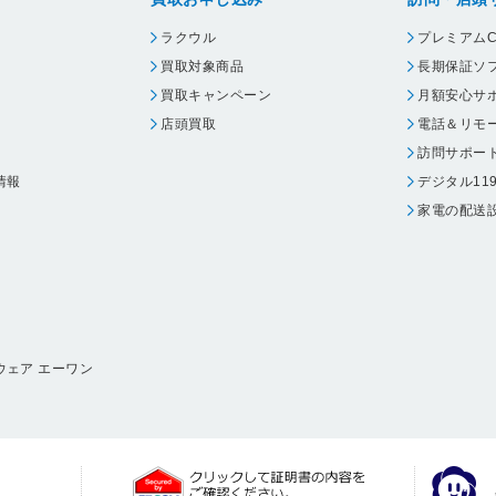
ラクウル
プレミアムC
買取対象商品
長期保証ソ
買取キャンペーン
月額安心サ
店頭買取
電話＆リモ
訪問サポー
情報
デジタル11
家電の配送
ウェア エーワン