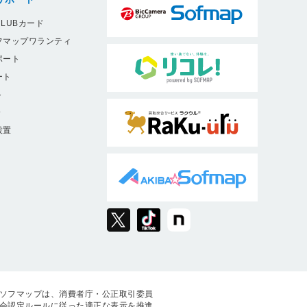
LUBカード
フマップワランティ
ポート
ート
ト
9
設置
ソフマップは、消費者庁・公正取引委員
会認定ルールに従った適正な表示を推進