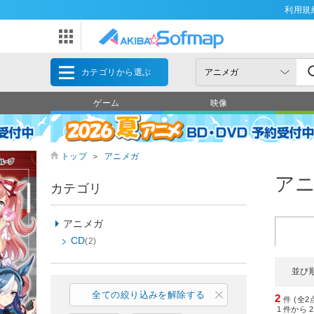
利用規
カテゴリから選ぶ
ゲーム
映像
トップ
＞
アニメガ
ア
カテゴリ
アニメガ
CD
(2)
並び
全ての絞り込みを解除する
2
件 (全2
1
件から
2