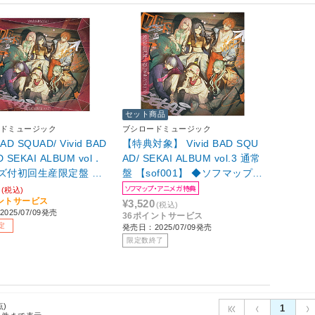
セット商品
ドミュージック
ブシロードミュージック
BAD SQUAD/ Vivid BAD
【特典対象】 Vivid BAD SQU
 SEKAI ALBUM vol．
AD/ SEKAI ALBUM vol.3 通常
ッズ付初回生産限定盤 【s
盤 【sof001】 ◆ソフマップ・
】
アニメガ特典「アクリルコー
ソフマップ・アニメガ特典
(税込)
ントサービス
スター(76mm)」
¥3,520
(税込)
025/07/09発売
36ポイントサービス
定
発売日：2025/07/09発売
限定数終了
点)
1