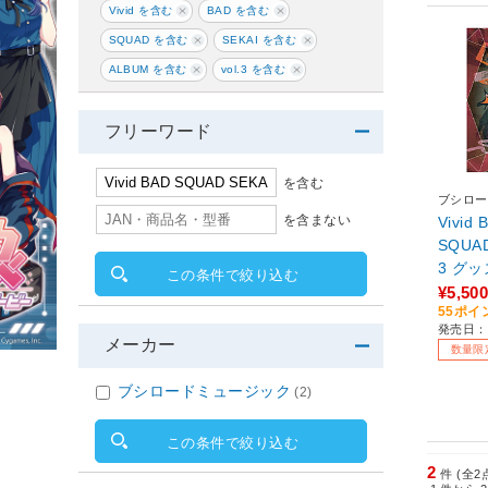
Vivid を含む
BAD を含む
SQUAD を含む
SEKAI を含む
ALBUM を含む
vol.3 を含む
フリーワード
を含む
ブシロー
を含まない
Vivid 
SQUAD
3 グ
この条件で絞り込む
of001
¥5,500
55ポイ
発売日：2
メーカー
数量限
ブシロードミュージック
(2)
この条件で絞り込む
2
件 (全2