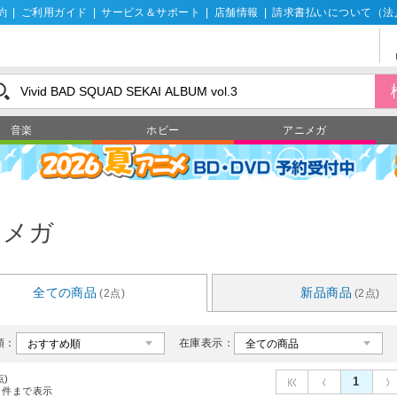
約
|
ご利用ガイド
|
サービス＆サポート
|
店舗情報
|
請求書払いについて（法
音楽
ホビー
アニメガ
ニメガ
全ての商品
新品商品
(2点)
(2点)
順：
在庫表示：
点)
1
件まで表示