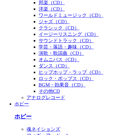
邦楽（CD）
洋楽（CD）
ワールドミュージック（CD）
ジャズ（CD）
クラシック（CD）
イージーリスニング（CD）
サウンドトラック（CD）
学芸・落語・趣味（CD）
演歌・歌謡曲（CD）
オムニバス（CD）
ダンス（CD）
ヒップホップ・ラップ（CD）
ロック・ポップス（CD）
BGM・効果音（CD）
その他CD
アナログレコード
ホビー
ホビー
魂ネイションズ