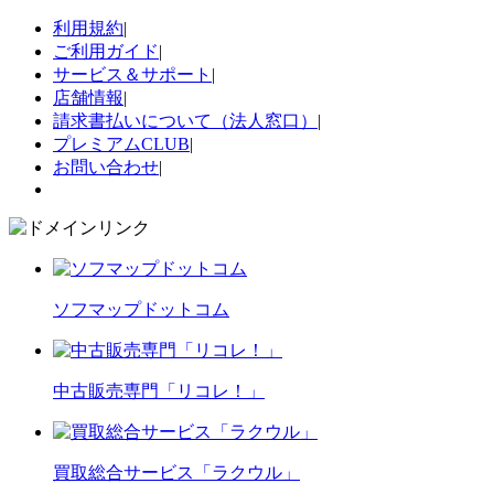
利用規約
|
ご利用ガイド
|
サービス＆サポート
|
店舗情報
|
請求書払いについて（法人窓口）
|
プレミアムCLUB
|
お問い合わせ
|
ソフマップドットコム
中古販売専門「リコレ！」
買取総合サービス「ラクウル」