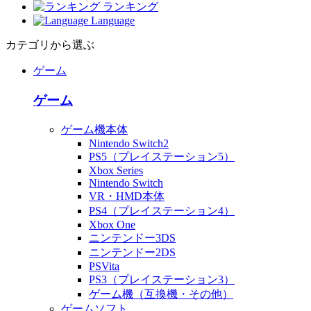
ランキング
Language
カテゴリから選ぶ
ゲーム
ゲーム
ゲーム機本体
Nintendo Switch2
PS5（プレイステーション5）
Xbox Series
Nintendo Switch
VR・HMD本体
PS4（プレイステーション4）
Xbox One
ニンテンドー3DS
ニンテンドー2DS
PSVita
PS3（プレイステーション3）
ゲーム機（互換機・その他）
ゲームソフト