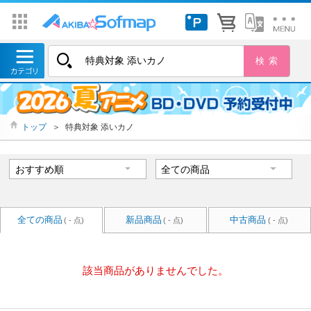
トップ
＞
特典対象 添いカノ
全ての商品
新品商品
中古商品
( - 点)
( - 点)
( - 点)
該当商品がありませんでした。