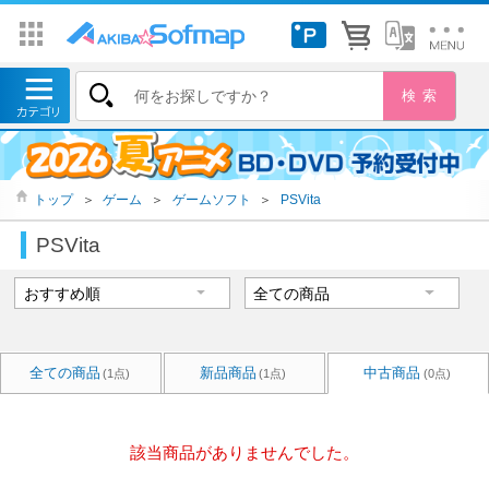
トップ
＞
ゲーム
＞
ゲームソフト
＞
PSVita
PSVita
全ての商品
新品商品
中古商品
(1点)
(1点)
(0点)
該当商品がありませんでした。