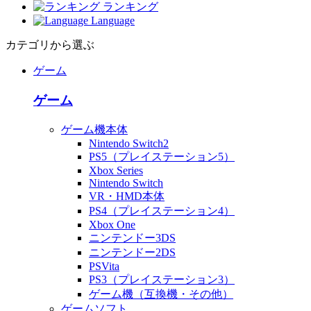
ランキング
Language
カテゴリから選ぶ
ゲーム
ゲーム
ゲーム機本体
Nintendo Switch2
PS5（プレイステーション5）
Xbox Series
Nintendo Switch
VR・HMD本体
PS4（プレイステーション4）
Xbox One
ニンテンドー3DS
ニンテンドー2DS
PSVita
PS3（プレイステーション3）
ゲーム機（互換機・その他）
ゲームソフト