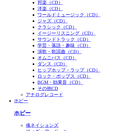
邦楽（CD）
洋楽（CD）
ワールドミュージック（CD）
ジャズ（CD）
クラシック（CD）
イージーリスニング（CD）
サウンドトラック（CD）
学芸・落語・趣味（CD）
演歌・歌謡曲（CD）
オムニバス（CD）
ダンス（CD）
ヒップホップ・ラップ（CD）
ロック・ポップス（CD）
BGM・効果音（CD）
その他CD
アナログレコード
ホビー
ホビー
魂ネイションズ