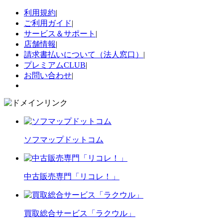
利用規約
|
ご利用ガイド
|
サービス＆サポート
|
店舗情報
|
請求書払いについて（法人窓口）
|
プレミアムCLUB
|
お問い合わせ
|
ソフマップドットコム
中古販売専門「リコレ！」
買取総合サービス「ラクウル」