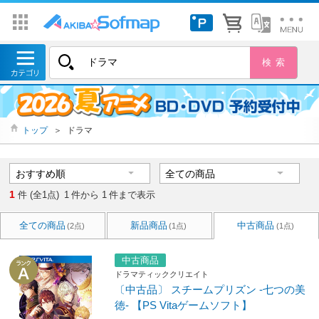
トップ
＞
ドラマ
1
件 (全1点)
1
件から
1
件まで表示
全ての商品
新品商品
中古商品
(2点)
(1点)
(1点)
中古商品
ドラマティッククリエイト
〔中古品〕 スチームプリズン -七つの美
徳- 【PS Vitaゲームソフト】