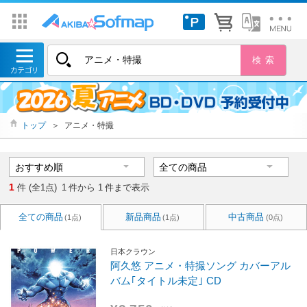
トップ
＞
アニメ・特撮
1
件 (全1点)
1
件から
1
件まで表示
全ての商品
新品商品
中古商品
(1点)
(1点)
(0点)
日本クラウン
阿久悠 アニメ・特撮ソング カバーアル
バム｢タイトル未定｣ CD