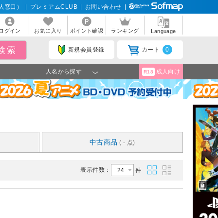
人窓口）
|
プレミアムCLUB
|
お問い合わせ
|
ログイン
お気に入り
ポイント確認
ランキング
Language
新規会員登録
カート
0
人名から探す
成人向け
R18
中古商品
( - 点)
表示件数：
件