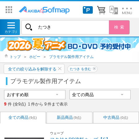
トップ
＞
ホビー
＞
プラモデル製作用アイテム
全ての絞り込みを解除する
たつき を含む
プラモデル製作用アイテム
9
件 (全9点)
1
件から
9
件まで表示
全ての商品
新品商品
中古商品
(9点)
(9点)
(0点)
ウェーブ