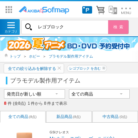
トップ
＞
ホビー
＞
プラモデル製作用アイテム
全ての絞り込みを解除する
レゴブロック を含む
プラモデル製作用アイテム
8
件 (全8点)
1
件から
8
件まで表示
全ての商品
新品商品
中古商品
(8点)
(8点)
(0点)
GSIクレオス