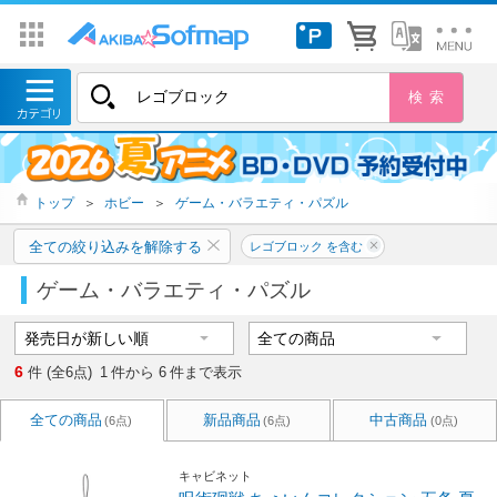
トップ
＞
ホビー
＞
ゲーム・バラエティ・パズル
全ての絞り込みを解除する
レゴブロック を含む
ゲーム・バラエティ・パズル
6
件 (全6点)
1
件から
6
件まで表示
全ての商品
新品商品
中古商品
(6点)
(6点)
(0点)
キャビネット