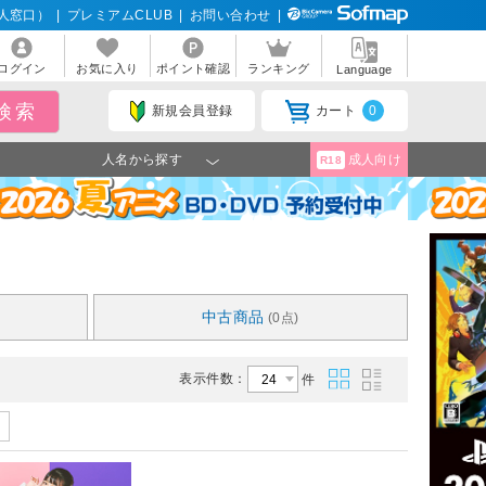
人窓口）
|
プレミアムCLUB
|
お問い合わせ
|
ログイン
お気に入り
ポイント確認
ランキング
Language
新規会員登録
カート
0
人名から探す
成人向け
R18
中古商品
(0点)
表示件数：
件