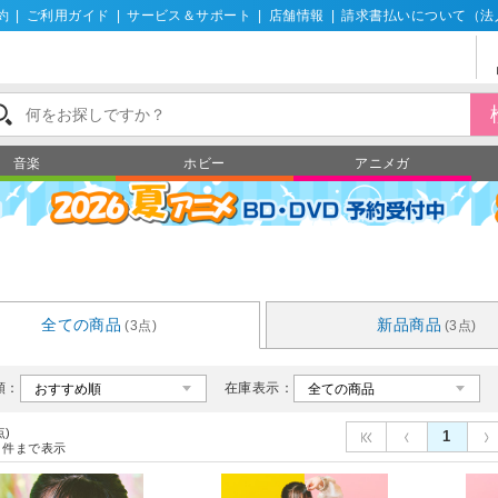
約
|
ご利用ガイド
|
サービス＆サポート
|
店舗情報
|
請求書払いについて（法
音楽
ホビー
アニメガ
全ての商品
新品商品
(3点)
(3点)
順：
在庫表示：
点)
1
件まで表示