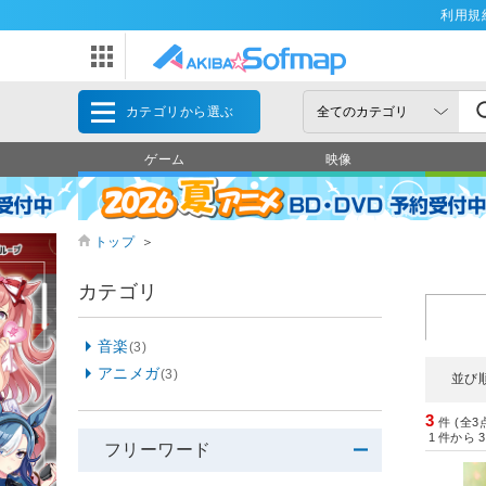
利用規
カテゴリから選ぶ
ゲーム
映像
トップ
＞
カテゴリ
音楽
(3)
アニメガ
(3)
並び
3
件 (全3
1
件から
3
フリーワード