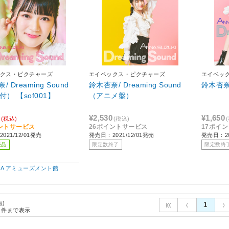
クス・ピクチャーズ
エイベックス・ピクチャーズ
エイベッ
 Dreaming Sound
鈴木杏奈/ Dreaming Sound
鈴木杏奈/
付） 【sof001】
（アニメ盤）
¥2,530
¥1,650
(税込)
(税込)
ントサービス
26ポイントサービス
17ポイ
021/12/01発売
発売日：2021/12/01発売
発売日：20
売品
限定数終了
限定数終
IBA アミューズメント館
点)
1
件まで表示