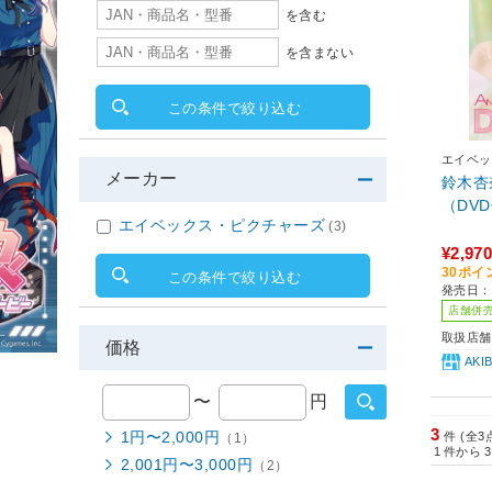
を含む
を含まない
この条件で絞り込む
エイベッ
メーカー
鈴木杏奈/
（DVD
エイベックス・ピクチャーズ
(3)
¥2,970
30ポイ
この条件で絞り込む
発売日：2
店舗併
取扱店舗
価格
AK
〜
円
3
1円〜2,000円
件 (全3
（1）
1
件から
3
2,001円〜3,000円
（2）