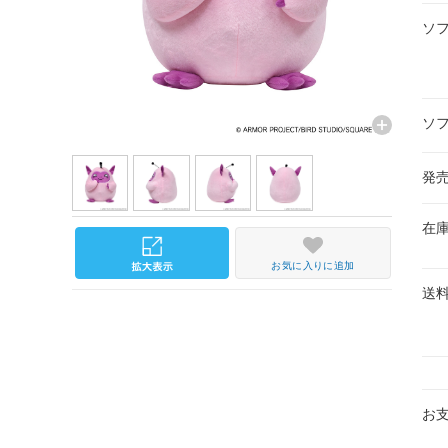
ソ
ソ
発
在
お気に入りに追加
送
お