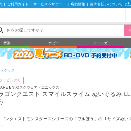
約
|
ご利用ガイド
|
サービス＆サポート
|
店舗情報
|
請求書払いについて（法
音楽
ホビー
アニメガ
ズ
ティグッズ
ラッピング可
UARE ENIX(スクウェア・エニックス)
ラゴンクエスト スマイルスライム ぬいぐるみ LL
う
ラゴンクエストモンスターズシリーズの「ワルぼう」のLLサイズぬい
場！