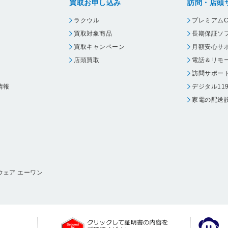
買取お申し込み
訪問・店頭
ラクウル
プレミアムC
買取対象商品
長期保証ソ
買取キャンペーン
月額安心サ
店頭買取
電話＆リモ
訪問サポー
情報
デジタル11
家電の配送
ウェア エーワン