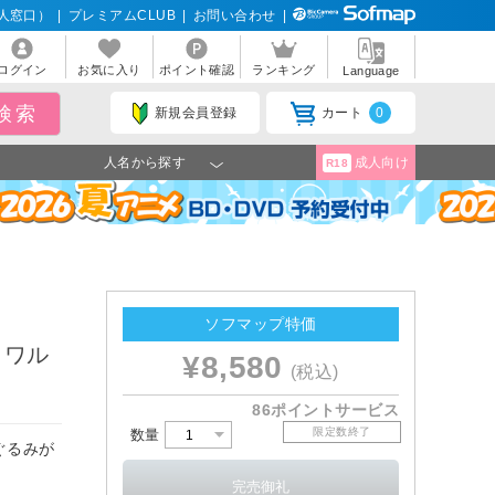
人窓口）
|
プレミアムCLUB
|
お問い合わせ
|
ログイン
お気に入り
ポイント確認
ランキング
Language
新規会員登録
カート
0
人名から探す
成人向け
R18
ソフマップ特価
 ワル
¥8,580
(税込)
86ポイントサービス
限定数終了
数量
ぐるみが