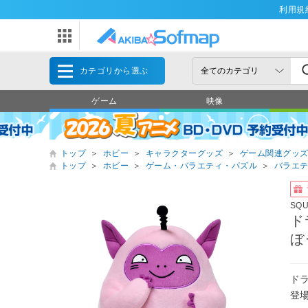
利用規
カテゴリから選ぶ
ゲーム
映像
トップ
＞
ホビー
＞
キャラクターグッズ
＞
ゲーム関連グッ
トップ
＞
ホビー
＞
ゲーム・バラエティ・パズル
＞
バラエ
SQ
ド
ぼ
ド
登