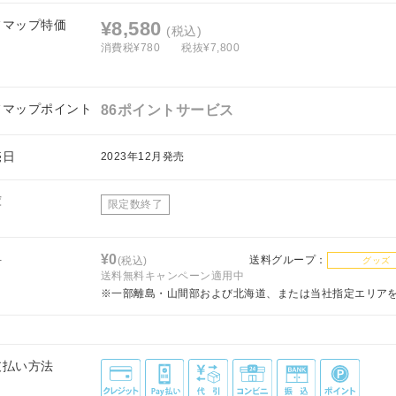
フマップ特価
¥8,580
(税込)
消費税¥780
税抜¥7,800
フマップポイント
86ポイントサービス
売日
2023年12月発売
庫
限定数終了
料
¥0
送料グループ：
(税込)
グッズ
送料無料キャンペーン適用中
※一部離島・山間部および北海道、または当社指定エリア
支払い方法