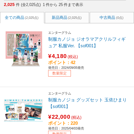
2,025
件 (全2,025点)
1
件から
25
件まで表示
全ての商品
新品商品
中古商品
(2,025点)
(2,025点)
(0点)
エンターグラム
制服カノジョ ジオラマアクリルフィギ
ュア 私服Ver. 【sof001】
¥4,180
(税込)
ポイント：42
発売日：2024/09/05発売
数量限定
エンターグラム
制服カノジョ グッズセット 玉依ひまり
【sof001】
¥22,000
(税込)
ポイント：220
発売日：2025/04/03発売
数量限定