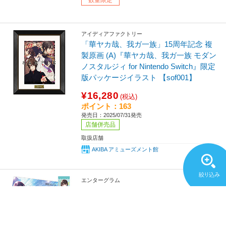
アイディアファクトリー
「華ヤカ哉、我ガ一族」15周年記念 複
製原画 (A)『華ヤカ哉、我ガ一族 モダン
ノスタルジィ for Nintendo Switch』限定
版パッケージイラスト 【sof001】
¥16,280
(税込)
ポイント：163
発売日：2025/07/31発売
店舗併売品
取扱店舗
AKIBA アミューズメント館
エンターグラム
制服カノジョ2 グッズセットB 八尋実桜
【sof001】
¥14,300
(税込)