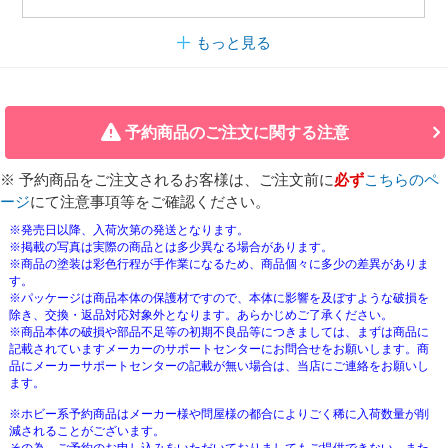
もっと見る
予約商品のご注文に関する注意
※ 予約商品をご注文されるお客様は、ご注文前に
必ず
こちらのペ
ージ
にて注意事項等をご確認ください。
※発売日以降、入荷次第の発送となります。
※掲載の写真は実際の商品とは多少異なる場合があります。
※商品の塗装は彩色行程が手作業になるため、商品個々に多少の差異がありま
す。
※パッケージは商品本体の保護材ですので、本体に影響を及ぼすような破損を
除き、交換・返品対応対象外となります。あらかじめご了承ください。
※商品本体の破損や部品不足等の初期不良品等につきましては、まずは商品に
記載されていますメーカーのサポートセンターにお問合せをお願いします。商
品にメーカーサポートセンターの記載が無い場合は、当店にご連絡をお願いし
ます。
※ホビー系予約商品はメーカー様や問屋様の都合によりごく稀に入荷数量が削
減されることがございます。