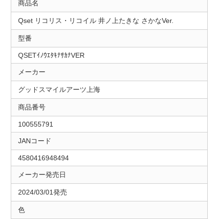
商品名
Qset リコリス・リコイル 井ノ上たきな さかなVer.
型番
QSETｲﾉｳｴﾀｷﾅｻｶﾅVER
メーカー
グッドスマイルアーツ上海
商品番号
100555791
JANコード
4580416948494
メーカー発売日
2024/03/01発売
色